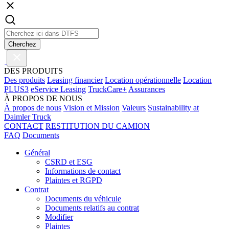
Cherchez
DES PRODUITS
Des produits
Leasing financier
Location opérationnelle
Location
PLUS3
eService Leasing
TruckCare+
Assurances
À PROPOS DE NOUS
À propos de nous
Vision et Mission
Valeurs
Sustainability at
Daimler Truck
CONTACT
RESTITUTION DU CAMION
FAQ
Documents
Général
CSRD et ESG
Informations de contact
Plaintes et RGPD
Contrat
Documents du véhicule
Documents relatifs au contrat
Modifier
Plaintes