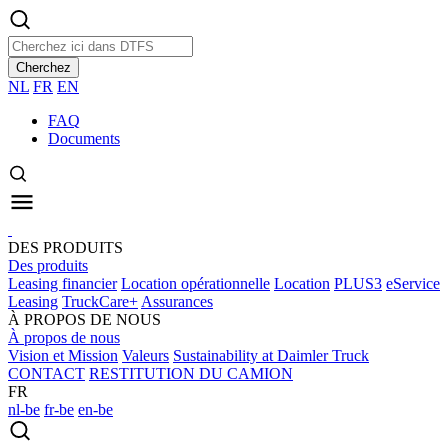
Cherchez
NL
FR
EN
FAQ
Documents
DES PRODUITS
Des produits
Leasing financier
Location opérationnelle
Location
PLUS3
eService
Leasing
TruckCare+
Assurances
À PROPOS DE NOUS
À propos de nous
Vision et Mission
Valeurs
Sustainability at Daimler Truck
CONTACT
RESTITUTION DU CAMION
FR
nl-be
fr-be
en-be