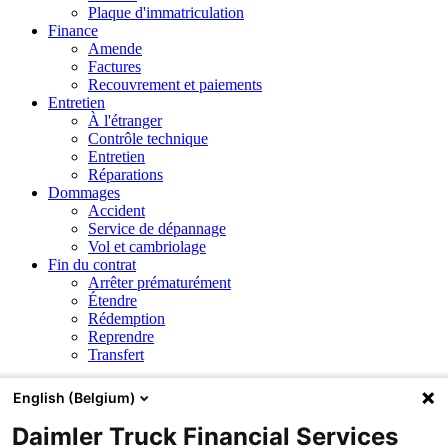
Plaque d'immatriculation
Finance
Amende
Factures
Recouvrement et paiements
Entretien
À l'étranger
Contrôle technique
Entretien
Réparations
Dommages
Accident
Service de dépannage
Vol et cambriolage
Fin du contrat
Arrêter prématurément
Étendre
Rédemption
Reprendre
Transfert
Vol et cambriolage
English (Belgium)
Daimler Truck Financial Services
Mon véhicule a été volée. Que dois-je faire ?